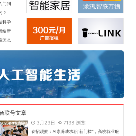
入门到
的？
据科学
篇给新
该怎么
智联号文章
3月23日
7138 浏览
春招观察：AI素养成求职“新门槛”，高校就业服