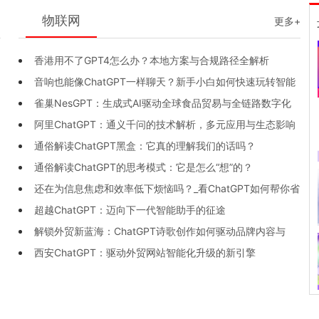
物联网
+
更多+
香港用不了GPT4怎么办？本地方案与合规路径全解析
音响也能像ChatGPT一样聊天？新手小白如何快速玩转智能
雀巢NesGPT：生成式AI驱动全球食品贸易与全链路数字化
音响？
阿里ChatGPT：通义千问的技术解析，多元应用与生态影响
变革
通俗解读ChatGPT黑盒：它真的理解我们的话吗？
通俗解读ChatGPT的思考模式：它是怎么“想”的？
还在为信息焦虑和效率低下烦恼吗？_看ChatGPT如何帮你省
超越ChatGPT：迈向下一代智能助手的征途
下300小时并重塑学习工作流
解锁外贸新蓝海：ChatGPT诗歌创作如何驱动品牌内容与
西安ChatGPT：驱动外贸网站智能化升级的新引擎
SEO双增长