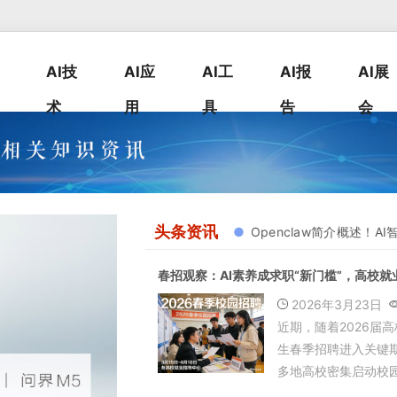
AI技
AI应
AI工
AI报
AI展
术
用
具
告
会
头条资讯
Openclaw简介概述！AI
春招观察：AI素养成求职“新门槛”，高校就
全面“智能化”
2026年3月23日
近期，随着2026届
生春季招聘进入关键
多地高校密集启动校
会。记者走访发现，