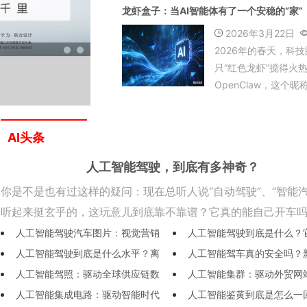
龙虾盒子：当AI智能体有了一个安稳的“家”
（AI）已成为今年春
高频词——不仅大量“A
2026年3月22日
岗位集中释放，企业
2026年的春天，科
的AI应用能力也从过
只“红色龙虾”搅得火
分项”转变为评估人才
OpenClaw，这个昵
标”。
虾”的开源AI智能体，
动手干活”的独特能力
从极客玩具变成了全
AI头条
数字员工新宠。但热
人工智能驾驶，到底有多神奇？
一个现实问题也浮出
绝大多数普通用户而言，
你是不是也有过这样的疑问：现在总听人说“自动驾驶”、“智能汽
听起来挺玄乎的，这玩意儿到底靠不靠谱？它真的能自己开车
天，咱们就掰开揉碎了，聊聊这个正在改变我们出行方式的技
人工智能驾驶汽车图片：视觉营销
人工智能驾驶到底是什么？
工智能驾驶。说白了，就是让汽车自己会“看路”、会“思...
人工智能驾驶到底是什么水平？离
人工智能驾车真的安全吗？
如何驱动全球汽车贸易新增长
能代替人类开车吗？
人工智能驾照：驱动全球供应链数
人工智能集群：驱动外贸网
我们普通人还有多远？
完这篇就懂了
人工智能集成电路：驱动智能时代
人工智能鉴黄到底是怎么一
字化转型的智能钥匙
化升级的核心引擎