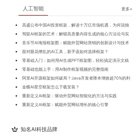
人工智能
更多
高盛公布中国AI投资框架，解读十万亿市场机遇，为何说独
驾驭AI框架的艺术：解锁高质量内容生成的核心方法论与实
立行情开启？
音乐节AI海报框架图：赋能外贸网站营销的创新设计与技术
践指南
面对眼花缭乱的AI工具，新手该如何选择框架？
实现路径
零基础入门：如何用AI生成PPT框架图，轻松搞定演示文稿
零基础也能上手：用AI制作框架视频的完整指南
阿里AI开源框架如何破局？Java开发者降本增效超70%的利
金蝶AI星空框架怎么下载安装？
器
重新定义AI框架：驱动外贸网站智能化的方法与实践
重新定义AI框架：赋能外贸网站增长的核心引擎
知名AI科技品牌