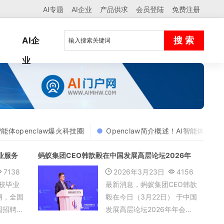
AI专题
AI企业
产品供求
会员登陆
免费注册
AI企
业
智能体openclaw爆火科技圈
Openclaw简介概述！AI智能体open
业服务
蚂蚁集团CEO韩歆毅在中国发展高层论坛2026年
年会上发表AI主题演讲
7138
2026年3月23日
4156
高校毕业
最新消息，蚂蚁集团CEO韩歆
期，全国
毅在今日（3月22日） 于中国
园招聘
发展高层论坛2026年年会上
人工智能
发表的一场演讲，观点非常明