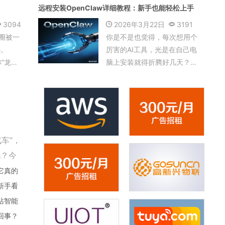
远程安装OpenClaw详细教程：新手也能轻松上手
招的核心
确，也引发了广泛讨论。
I+”新
3094
2026年3月22日
3191
对毕业生
技圈被一
你是不是也觉得，每次想用个
去的“加
热。
厉害的AI工具，光是在自己电
的“新指
称“龙
脑上安装就得折腾好几天？什
以其“能
么环境报错、依赖缺失，头都
，迅速
大了。更别说，要是想在另一
民热议的
台电脑，或者干脆在云服务器
度之下，
上装一个随时能用的AI助手，
水面：对
听起来是不是觉得门槛更高
部...
了？其实啊，这事儿真没想象
车”，
中那...
吗？今
术——人
它真的
新手看
站智能
回事？