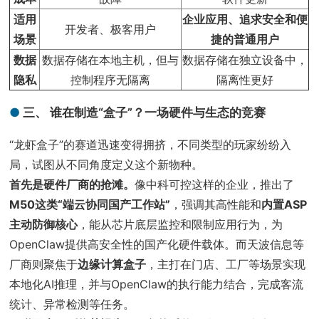
适用
企业应用、追求安全和便
开发者、极客用户
场景
捷的普通用户
数据
数据存储在本地主机，但与
数据存储在独立设备中，
隐私
控制程序无隔离
隔离性更好
三、 谁在制造“盒子”？一场硬件与生态的竞赛
“龙虾盒子”的赛道迅速变得拥挤，不同类型的玩家纷纷入
局，试图从不同角度定义这个新物种。
首先是硬件厂商的抢滩。
像中科可控这样的企业，推出了
M50这类“端云协同国产工作站”
，强调其高性能和
内置ASP
主动防御核心
，能从芯片底层监控和限制应用行为，为
OpenClaw提供高安全性的国产化硬件载体。而天波信息等
厂商则聚焦于
边缘计算盒子
，主打在门店、工厂等场景实现
本地化AI推理，并与OpenClaw的执行能力结合，完成客流
统计、异常检测等任务。