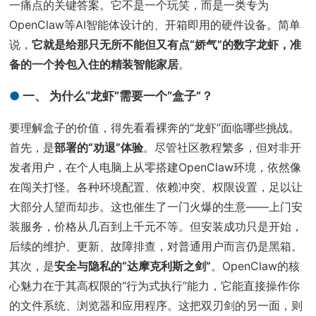
一痛点的关键答案。它不是一个玩笑，而是一类专为
OpenClaw等AI智能体设计的、开箱即用的硬件设备。简单
说，
它就是给那只无所不能但又有点“娇气”的数字龙虾，准
备的一个拎包入住的精装智能家居
。
一、 为什么“龙虾”需要一个“盒子”？
要理解盒子的价值，得先看看裸奔的“龙虾”面临哪些挑战。
首先，是
部署的“劝退”体验
。尽管社区教程繁多，但对非开
发者用户，在个人电脑上从零搭建OpenClaw环境，依然像
在闯关打怪。各种环境配置、依赖冲突、权限设置，足以让
大部分人望而却步。这也催生了一门火爆的生意——上门安
装服务，价格从几百到上千元不等。但安装成功只是开始，
后续的维护、更新、故障排查，对普通用户而言仍是黑箱。
其次，是
安全与隐私的“达摩克利斯之剑”
。OpenClaw的核
心魅力在于其高权限的“行为式执行”能力，它能直接操作你
的文件系统、浏览器和应用程序。这把双刃剑的另一面，则