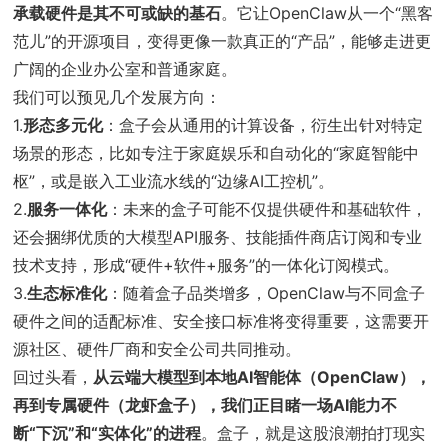
承载硬件是其不可或缺的基石
。它让OpenClaw从一个“黑客
范儿”的开源项目，变得更像一款真正的“产品”，能够走进更
广阔的企业办公室和普通家庭。
我们可以预见几个发展方向：
1.
形态多元化
：盒子会从通用的计算设备，衍生出针对特定
场景的形态，比如专注于家庭娱乐和自动化的“家庭智能中
枢”，或是嵌入工业流水线的“边缘AI工控机”。
2.
服务一体化
：未来的盒子可能不仅提供硬件和基础软件，
还会捆绑优质的大模型API服务、技能插件商店订阅和专业
技术支持，形成“硬件+软件+服务”的一体化订阅模式。
3.
生态标准化
：随着盒子品类增多，OpenClaw与不同盒子
硬件之间的适配标准、安全接口标准将变得重要，这需要开
源社区、硬件厂商和安全公司共同推动。
回过头看，
从云端大模型到本地AI智能体（OpenClaw），
再到专属硬件（龙虾盒子），我们正目睹一场AI能力不
断“下沉”和“实体化”的进程
。盒子，就是这股浪潮拍打现实