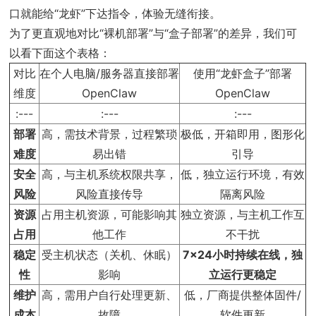
口就能给“龙虾”下达指令，体验无缝衔接。
为了更直观地对比“裸机部署”与“盒子部署”的差异，我们可
以看下面这个表格：
对比
在个人电脑/服务器直接部署
使用“龙虾盒子”部署
维度
OpenClaw
OpenClaw
:---
:---
:---
部署
高，需技术背景，过程繁琐
极低，开箱即用，图形化
难度
易出错
引导
安全
高，与主机系统权限共享，
低，独立运行环境，有效
风险
风险直接传导
隔离风险
资源
占用主机资源，可能影响其
独立资源，与主机工作互
占用
他工作
不干扰
稳定
受主机状态（关机、休眠）
7×24小时持续在线，独
性
影响
立运行更稳定
维护
高，需用户自行处理更新、
低，厂商提供整体固件/
成本
故障
软件更新