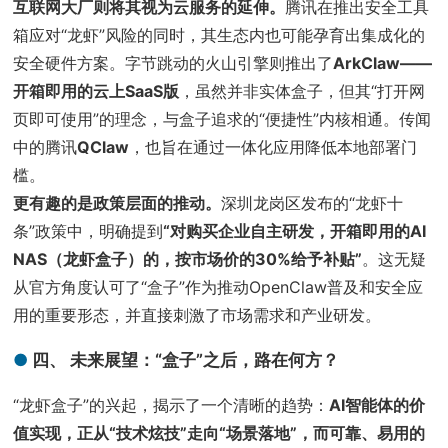
互联网大厂则将其视为云服务的延伸。
腾讯在推出安全工具
箱应对“龙虾”风险的同时，其生态内也可能孕育出集成化的
安全硬件方案。字节跳动的火山引擎则推出了
ArkClaw——
开箱即用的云上SaaS版
，虽然并非实体盒子，但其“打开网
页即可使用”的理念，与盒子追求的“便捷性”内核相通。传闻
中的腾讯
QClaw
，也旨在通过一体化应用降低本地部署门
槛。
更有趣的是政策层面的推动。
深圳龙岗区发布的“龙虾十
条”政策中，明确提到
“对购买企业自主研发，开箱即用的AI
NAS（龙虾盒子）的，按市场价的30%给予补贴”
。这无疑
从官方角度认可了“盒子”作为推动OpenClaw普及和安全应
用的重要形态，并直接刺激了市场需求和产业研发。
四、 未来展望：“盒子”之后，路在何方？
“龙虾盒子”的兴起，揭示了一个清晰的趋势：
AI智能体的价
值实现，正从“技术炫技”走向“场景落地”，而可靠、易用的