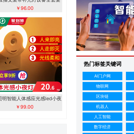
￥96.00
面主播
热门标签关键词
AI门户网
物联网
区块链
照明智能人体感应光感led小夜
机器人
￥99.00
灯
人工智能
数字经济