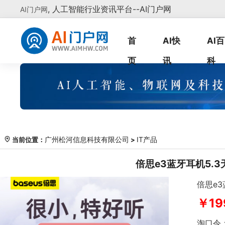
, 人工智能行业资讯平台--AI门户网
AI门户网
首
AI快
AI百
页
讯
科
广州松河信息科技有限公司
IT产品
当前位置：
>
倍思e3蓝牙耳机5.
倍思e
￥19
淘口令