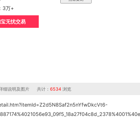
：3万+
淘宝无忧交易
女生详细说明及图片 共计：
6534
浏览
detail.htm?itemId=Z2d5N8Saf2n5nYfwDkcVt6-
2887174%4021056e93_09f5_18a27f04c8d_2378%4001%40