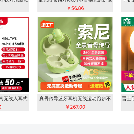
7
￥56.86
防
真无线入耳式
真骨传导蓝牙耳机无线运动跑步不
雷士
0
￥267.00
入耳夹