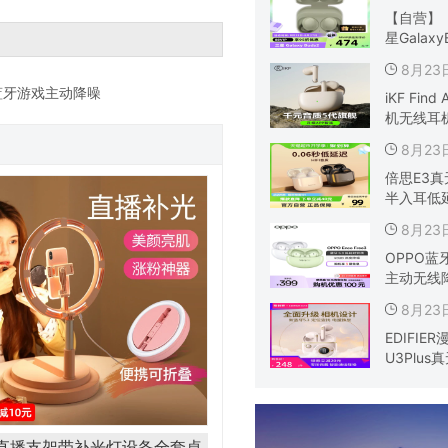
【自营】【
星Galaxy
8月2
无线蓝牙游戏主动降噪
iKF Fin
机无线耳
8月2
倍思E3
半入耳低
8月2
OPPO蓝牙
主动无线
8月2
EDIFIE
U3Plus
直播支架带补光灯设备全套桌