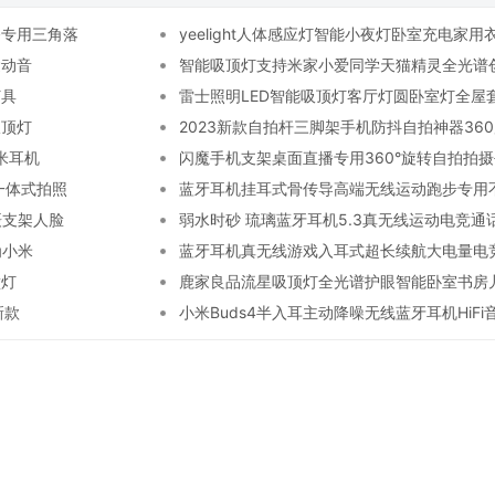
播专用三角落
yeelight人体感应灯智能小夜灯卧室充电家
运动音
智能吸顶灯支持米家小爱同学天猫精灵全光谱
灯具
雷士照明LED智能吸顶灯客厅灯圆卧室灯全屋
吸顶灯
2023新款自拍杆三脚架手机防抖自拍神器36
米耳机
闪魔手机支架桌面直播专用360°旋转自拍拍
一体式拍照
照
蓝牙耳机挂耳式骨传导高端无线运动跑步专用不
摄支架人脸
弱水时砂 琉璃蓝牙耳机5.3真无线运动电竞
为小米
蓝牙耳机真无线游戏入耳式超长续航大电量电
壁灯
鹿家良品流星吸顶灯全光谱护眼智能卧室书房
新款
小米Buds4半入耳主动降噪无线蓝牙耳机HiFi