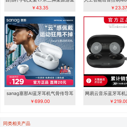
￥43.35
播
￥23.3
床
sanag塞那AI蓝牙耳机气骨传导耳
网易云音乐蓝牙耳机
￥699.00
￥219.0
运动降
同类相关产品