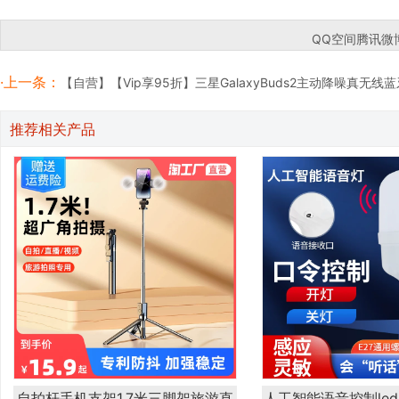
QQ空间
腾讯微
·上一条：
【自营】【Vip享95折】三星GalaxyBuds2主动降噪真无线
推荐相关产品
自拍杆手机支架1.7米三脚架旅游直
人工智能语音控制le