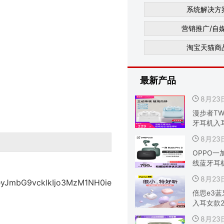
系统解决方
营销推广/自
淘宝天猫商
最新产品
8月2
漫步者TW
牙耳机入
8月2
OPPO一加
线蓝牙耳
8月2
eyJmbG9vcklkIjo3MzM1NH0ie
倍思e3蓝
入耳女款2
8月2