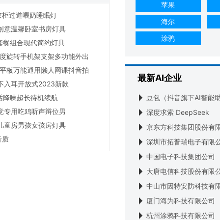
苹果
用衣柜过道喂奶睡眠灯
海尔
创意温馨卧室书房灯具
涂鸦
套餐组合现代简约灯具
0度旋转手机架支架多功能外出
摄平板万能通用懒人网课抖音拍
最新AI企业
入耳开放式2023新款
豆包（抖音旗下AI智能
通话降噪超长待机续航
竞专用吃鸡听声辩位男
深度求索 DeepSeek
儿童房男孩女孩房灯具
京东方科技集团股份有
音质
深圳市拓普瑞电子有限
中国电子科技集团公司
大唐电信科技股份有限
中山市因特安防科技有
厦门海为科技有限公司
杭州涂鸦科技有限公司