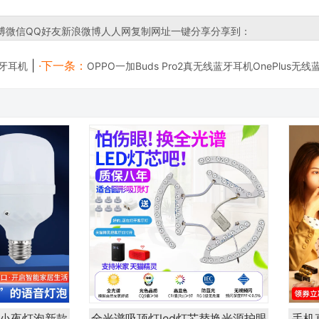
博
微信
QQ好友
新浪微博
人人网
复制网址
一键分享
分享到：
|
·下一条：
蓝牙耳机
OPPO一加Buds Pro2真无线蓝牙耳机OnePlus
d小夜灯泡新款
全光谱吸顶灯led灯芯替换光源护眼
手机