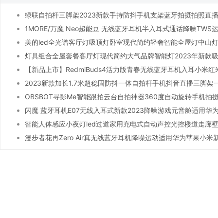
绿联自拍杆三脚架2023新款手持防抖手机支架蓝牙拍摄拍照直
地
1MORE/万魔 Neo超能豆 无线蓝牙耳机半入耳式通话降噪TWS
美的led全光谱客厅灯吸顶灯卧室现代简约轻奢智能全屋灯中山
灯具组合全屋套餐客厅灯现代简约大气品牌智能灯2023年新款
【新品上市】RedmiBuds4活力版青春无线蓝牙耳机入耳小米红
2023新款加长1.7米超稳固防抖一体自拍杆手机抖音直播三脚架
OBSBOT寻影Me智能跟拍云台自拍神器360度自动旋转手机拍
闪魔 蓝牙耳机E07无线入耳式新款2023降噪游戏元音舱适用华
智能人体感应小夜灯led过道家用充电式自动声控光控楼道走廊
漫步者花再Zero Air真无线蓝牙耳机降噪运动适用华为苹果小米