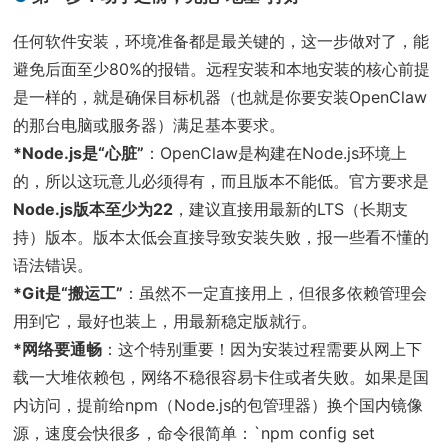
任何软件安装，环境准备都是最关键的，这一步做对了，能
避免后面至少80%的报错。远程安装和本地安装的核心前提
是一样的，就是确保目标机器（也就是你要安装OpenClaw
的那台电脑或服务器）满足基本要求。
*Node.js是“心脏”
：OpenClaw是构建在Node.js环境上
的，所以这玩意儿必须得有，而且版本不能低。官方要求是
Node.js版本至少为22
，建议直接用最新的LTS（长期支
持）版本。版本太低会直接导致安装失败，报一些看不懂的
语法错误。
*Git是“搬运工”
：虽然不一定直接用上，但很多依赖管理会
用到它，最好也装上，用最新稳定版就行。
*网络要通畅
：这个特别重要！因为安装过程需要从网上下
载一大堆依赖包，网络不稳很容易卡住或者失败。如果是国
内访问，提前给npm（Node.js的包管理器）换个国内镜像
源，速度会快很多，命令很简单：`npm config set