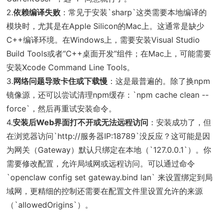
2.
依赖编译失败
：常见于安装`sharp`这类需要本地编译的
模块时，尤其是在Apple Silicon的Mac上。这通常是缺少
C++编译环境。在Windows上，需要安装Visual Studio
Build Tools或者“C++桌面开发”组件；在Mac上，可能需要
安装Xcode Command Line Tools。
3.
网络问题导致卡住或下载慢
：这是最普遍的。除了换npm
镜像源，还可以尝试清理npm缓存：`npm cache clean --
force`，然后再重试安装命令。
4.
安装后Web界面打不开或无法远程访问
：安装成功了，但
在浏览器访问`http://服务器IP:18789`没反应？这可能是因
为网关（Gateway）默认只绑定在本地（`127.0.0.1`）。你
需要修改配置，允许局域网或远程访问。可以通过命令
`openclaw config set gateway.bind lan` 来设置绑定到局
域网，更精细的控制还需要在配置文件里设置允许的来源
（`allowedOrigins`）。