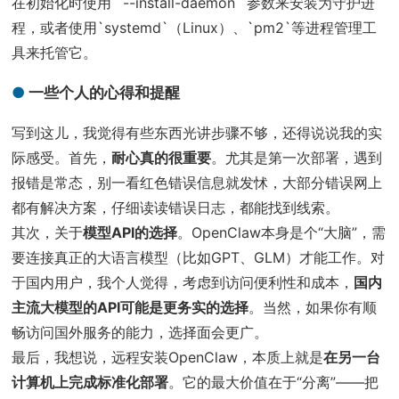
在初始化时使用 `--install-daemon` 参数来安装为守护进
程，或者使用`systemd`（Linux）、`pm2`等进程管理工
具来托管它。
一些个人的心得和提醒
写到这儿，我觉得有些东西光讲步骤不够，还得说说我的实
际感受。首先，
耐心真的很重要
。尤其是第一次部署，遇到
报错是常态，别一看红色错误信息就发怵，大部分错误网上
都有解决方案，仔细读读错误日志，都能找到线索。
其次，关于
模型API的选择
。OpenClaw本身是个“大脑”，需
要连接真正的大语言模型（比如GPT、GLM）才能工作。对
于国内用户，我个人觉得，考虑到访问便利性和成本，
国内
主流大模型的API可能是更务实的选择
。当然，如果你有顺
畅访问国外服务的能力，选择面会更广。
最后，我想说，远程安装OpenClaw，本质上就是
在另一台
计算机上完成标准化部署
。它的最大价值在于“分离”——把