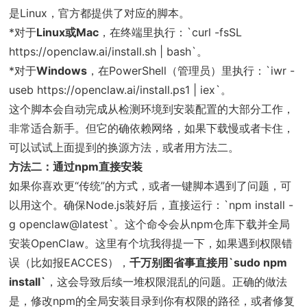
是Linux，官方都提供了对应的脚本。
*对于
Linux或Mac
，在终端里执行：`curl -fsSL
https://openclaw.ai/install.sh | bash`。
*对于
Windows
，在PowerShell（管理员）里执行：`iwr -
useb https://openclaw.ai/install.ps1 | iex`。
这个脚本会自动完成从检测环境到安装配置的大部分工作，
非常适合新手。但它的确依赖网络，如果下载慢或者卡住，
可以试试上面提到的换源方法，或者用方法二。
方法二：通过npm直接安装
如果你喜欢更“传统”的方式，或者一键脚本遇到了问题，可
以用这个。确保Node.js装好后，直接运行：`npm install -
g openclaw@latest`。这个命令会从npm仓库下载并全局
安装OpenClaw。这里有个坑我得提一下，如果遇到权限错
误（比如报EACCES），
千万别图省事直接用`sudo npm
install`
，这会导致后续一堆权限混乱的问题。正确的做法
是，修改npm的全局安装目录到你有权限的路径，或者修复