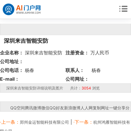
深圳来吉智能安防
企业名称：
深圳来吉智能安防
注册资金：
万人民币
公司地址：
公司电话：
杨春
联系人：
杨春
请:13751043083;
E-mail：
请:13751043083;
公司网址：
深圳来吉智能安防详细说明及图片 共计：
3054
浏览
QQ空间
腾讯微博
微信
QQ好友
新浪微博
人人网
复制网址
一键分享
分
享到：
·上一条：
|
·下一条：
郑州金运智能科技有限公司
杭州鸿雁智能科技有